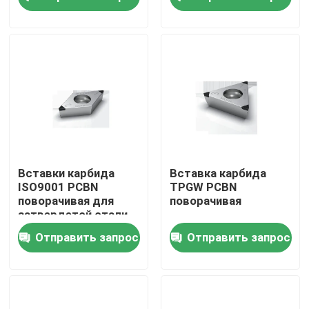
металлургий
WORLDIA для литого
железа
Наша фабрика
контроль качества
контактные данные
Новости
Вставки карбида
Вставка карбида
ISO9001 PCBN
TPGW PCBN
поворачивая для
поворачивая
Все случаи
затвердетой стали
Отправить запрос
Отправить запрос
Режущие инструменты Worldia
PCD режа вставки