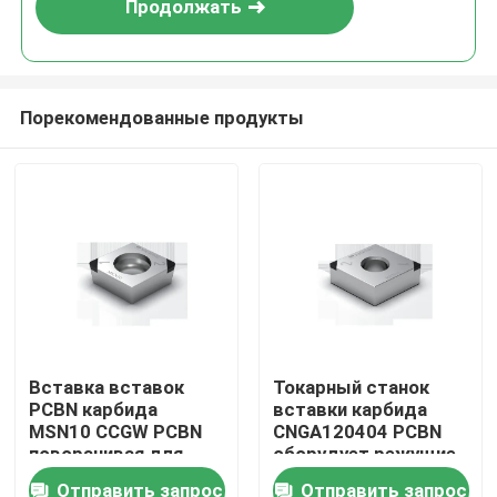
Продолжать
Порекомендованные продукты
Главная страница
Вставка вставок
Токарный станок
PCBN карбида
вставки карбида
Продукция
MSN10 CCGW PCBN
CNGA120404 PCBN
поворачивая для
оборудует режущие
порошковых
инструменты
Отправить запрос
Отправить запрос
О Компании