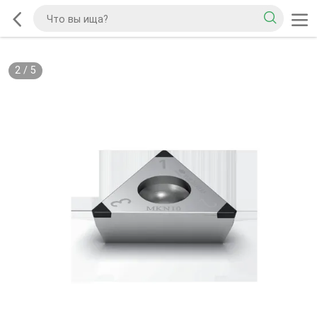
2
/
5